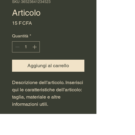
SKU: 36523641234523
Articolo
Prezzo
15 F CFA
Quantità
*
Aggiungi al carrello
Descrizione dell'articolo. Inserisci 
qui le caratteristiche dell'articolo: 
taglia, materiale e altre 
informazioni utili.
DETTAGLI ARTICOLO
Dettagli dell'articolo. Inserisci qui le