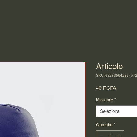
Articolo
SKU: 63283564283457
Prezzo
40 F CFA
Misurare
*
Seleziona
Quantità
*