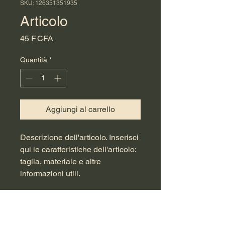
SKU: 126351351935
Articolo
Prezzo
45 F CFA
Quantità
*
Aggiungi al carrello
Descrizione dell'articolo. Inserisci 
qui le caratteristiche dell'articolo: 
taglia, materiale e altre 
informazioni utili.
DETTAGLI ARTICOLO
Dettagli dell'articolo. Inserisci qui le