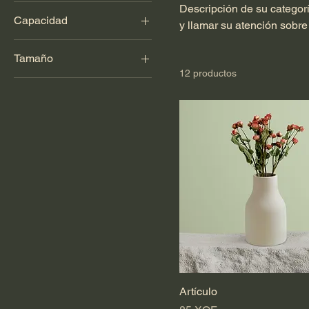
Descripción de su categoría
Capacidad
y llamar su atención sobre 
250ml
Tamaño
500ml
12 productos
Grande
80ml
l
METRO
Pequeño
S
Talla única
Artículo