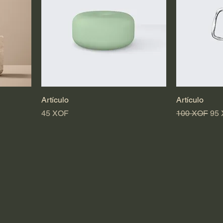
Artículo
Artículo
Precio
Precio
Pre
45 XOF
100 XOF
95