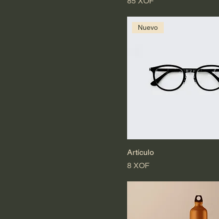
Precio
85 XOF
Nuevo
Artículo
Precio
8 XOF