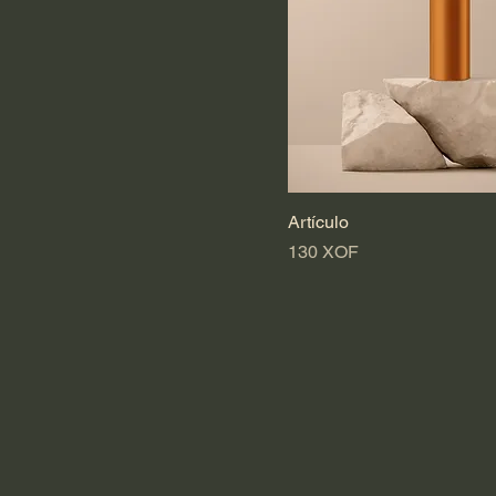
Artículo
Precio
130 XOF