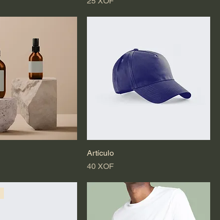
Precio
25 XOF
Artículo
Precio
40 XOF