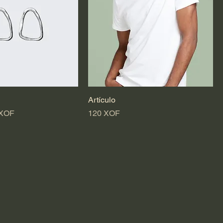
Artículo
cio de oferta
Precio
 XOF
120 XOF